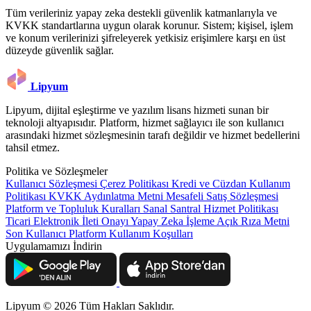
Tüm verileriniz yapay zeka destekli güvenlik katmanlarıyla ve
KVKK standartlarına uygun olarak korunur. Sistem; kişisel, işlem
ve konum verilerinizi şifreleyerek yetkisiz erişimlere karşı en üst
düzeyde güvenlik sağlar.
Lipyum
Lipyum, dijital eşleştirme ve yazılım lisans hizmeti sunan bir
teknoloji altyapısıdır. Platform, hizmet sağlayıcı ile son kullanıcı
arasındaki hizmet sözleşmesinin tarafı değildir ve hizmet bedellerini
tahsil etmez.
Politika ve Sözleşmeler
Kullanıcı Sözleşmesi
Çerez Politikası
Kredi ve Cüzdan Kullanım
Politikası
KVKK Aydınlatma Metni
Mesafeli Satış Sözleşmesi
Platform ve Topluluk Kuralları
Sanal Santral Hizmet Politikası
Ticari Elektronik İleti Onayı
Yapay Zeka İşleme Açık Rıza Metni
Son Kullanıcı Platform Kullanım Koşulları
Uygulamamızı İndirin
Lipyum © 2026 Tüm Hakları Saklıdır.