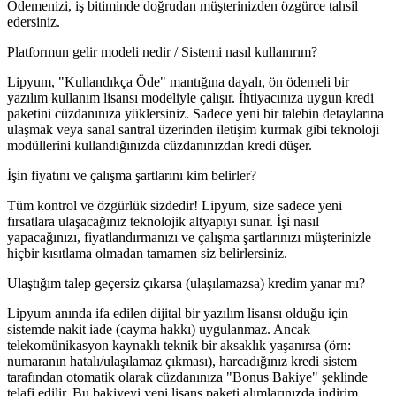
Ödemenizi, iş bitiminde doğrudan müşterinizden özgürce tahsil
edersiniz.
Platformun gelir modeli nedir / Sistemi nasıl kullanırım?
Lipyum, "Kullandıkça Öde" mantığına dayalı, ön ödemeli bir
yazılım kullanım lisansı modeliyle çalışır. İhtiyacınıza uygun kredi
paketini cüzdanınıza yüklersiniz. Sadece yeni bir talebin detaylarına
ulaşmak veya sanal santral üzerinden iletişim kurmak gibi teknoloji
modüllerini kullandığınızda cüzdanınızdan kredi düşer.
İşin fiyatını ve çalışma şartlarını kim belirler?
Tüm kontrol ve özgürlük sizdedir! Lipyum, size sadece yeni
fırsatlara ulaşacağınız teknolojik altyapıyı sunar. İşi nasıl
yapacağınızı, fiyatlandırmanızı ve çalışma şartlarınızı müşterinizle
hiçbir kısıtlama olmadan tamamen siz belirlersiniz.
Ulaştığım talep geçersiz çıkarsa (ulaşılamazsa) kredim yanar mı?
Lipyum anında ifa edilen dijital bir yazılım lisansı olduğu için
sistemde nakit iade (cayma hakkı) uygulanmaz. Ancak
telekomünikasyon kaynaklı teknik bir aksaklık yaşanırsa (örn:
numaranın hatalı/ulaşılamaz çıkması), harcadığınız kredi sistem
tarafından otomatik olarak cüzdanınıza "Bonus Bakiye" şeklinde
telafi edilir. Bu bakiyeyi yeni lisans paketi alımlarınızda indirim